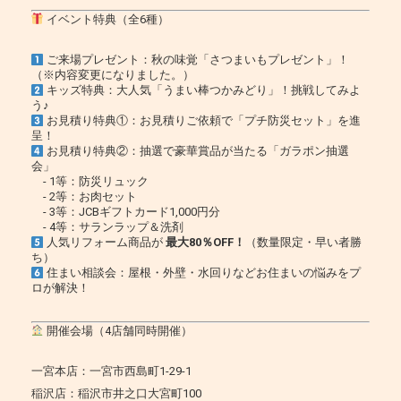
イベント特典（全6種）
ご来場プレゼント：秋の味覚「さつまいもプレゼント」！
（※内容変更になりました。）
キッズ特典：大人気「うまい棒つかみどり」！挑戦してみよ
う♪
お見積り特典①：お見積りご依頼で「プチ防災セット」を進
呈！
お見積り特典②：抽選で豪華賞品が当たる「ガラポン抽選
会」
- 1等：防災リュック
- 2等：お肉セット
- 3等：JCBギフトカード1,000円分
- 4等：サランラップ＆洗剤
人気リフォーム商品が
最大80％OFF！
（数量限定・早い者勝
ち）
住まい相談会：屋根・外壁・水回りなどお住まいの悩みをプ
ロが解決！
開催会場（4店舗同時開催）
一宮本店：一宮市西島町1-29-1
稲沢店：稲沢市井之口大宮町100