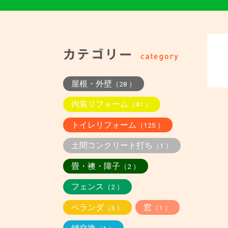
屋根・外壁
（28 ）
内装リフォーム
（41 ）
トイレリフォーム
（125 ）
土間コンクリート打ち
（1 ）
畳・襖・障子
（2 ）
フェンス
（2 ）
ベランダ
窓
（3 ）
（1 ）