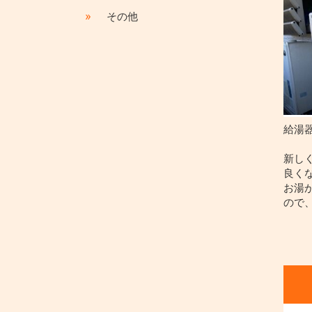
»
その他
給湯
新し
良く
お湯
ので