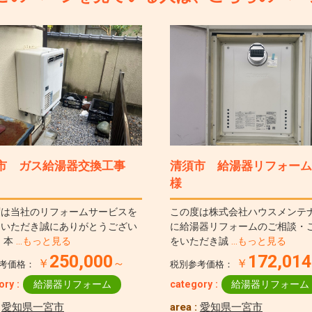
市 ガス給湯器交換工事
清須市 給湯器リフォーム
様
度は当社のリフォームサービスを
この度は株式会社ハウスメンテ
用いただき誠にありがとうござい
に給湯器リフォームのご相談・
 本
…もっと見る
をいただき誠
…もっと見る
250,000
172,01
￥
～
￥
考価格：
税別参考価格：
ory :
給湯器リフォーム
category :
給湯器リフォーム
:
愛知県一宮市
area :
愛知県一宮市