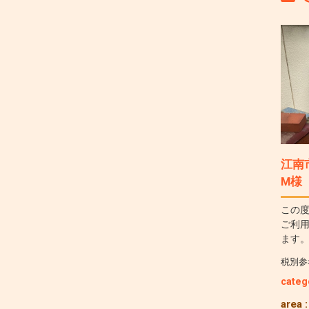
江南
M様
この
ご利
ます。
税別参
categ
area 