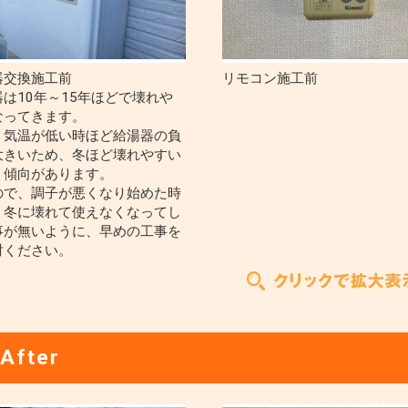
器交換施工前
リモコン施工前
は10年～15年ほどで壊れや
なってきます。
、気温が低い時ほど給湯器の負
大きいため、冬ほど壊れやすい
う傾向があります。
ので、調子が悪くなり始めた時
、冬に壊れて使えなくなってし
事が無いように、早めの工事を
討ください。
After