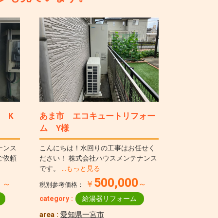
 K
あま市 エコキュートリフォー
ム Y様
ナンス
こんにちは！水回りの工事はお任せく
ご依頼
ださい！ 株式会社ハウスメンテナンス
です。
…もっと見る
4
500,000
～
￥
～
税別参考価格：
category :
給湯器リフォーム
area :
愛知県一宮市