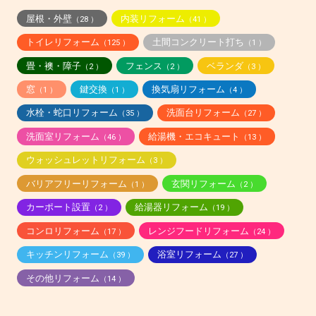
屋根・外壁
内装リフォーム
（28 ）
（41 ）
トイレリフォーム
土間コンクリート打ち
（125 ）
（1 ）
畳・襖・障子
フェンス
ベランダ
（2 ）
（2 ）
（3 ）
窓
鍵交換
換気扇リフォーム
（1 ）
（1 ）
（4 ）
水栓・蛇口リフォーム
洗面台リフォーム
（35 ）
（27 ）
洗面室リフォーム
給湯機・エコキュート
（46 ）
（13 ）
ウォッシュレットリフォーム
（3 ）
バリアフリーリフォーム
玄関リフォーム
（1 ）
（2 ）
カーポート設置
給湯器リフォーム
（2 ）
（19 ）
コンロリフォーム
レンジフードリフォーム
（17 ）
（24 ）
キッチンリフォーム
浴室リフォーム
（39 ）
（27 ）
その他リフォーム
（14 ）