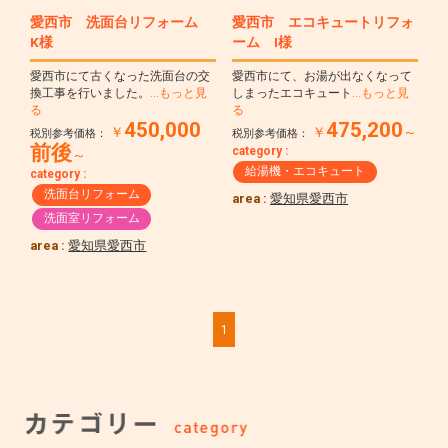
愛西市 洗面台リフォーム
愛西市 エコキュートリフォ
K様
ーム I様
愛西市にて古くなった洗面台の交
愛西市にて、お湯が出なくなって
換工事を行いました。
…もっと見
しまったエコキュート
…もっと見
る
る
450,000
475,200
￥
￥
～
税別参考価格：
税別参考価格：
前後
category :
～
給湯機・エコキュート
category :
洗面台リフォーム
area :
愛知県愛西市
洗面室リフォーム
area :
愛知県愛西市
1