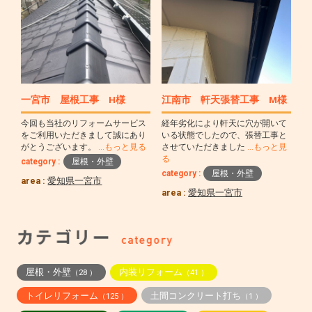
一宮市 屋根工事 H様
江南市 軒天張替工事 M様
今回も当社のリフォームサービス
経年劣化により軒天に穴が開いて
をご利用いただきまして誠にあり
いる状態でしたので、張替工事と
がとうございます。
…もっと見る
させていただきました
…もっと見
る
category :
屋根・外壁
category :
屋根・外壁
area :
愛知県一宮市
area :
愛知県一宮市
屋根・外壁
内装リフォーム
（28 ）
（41 ）
トイレリフォーム
土間コンクリート打ち
（125 ）
（1 ）