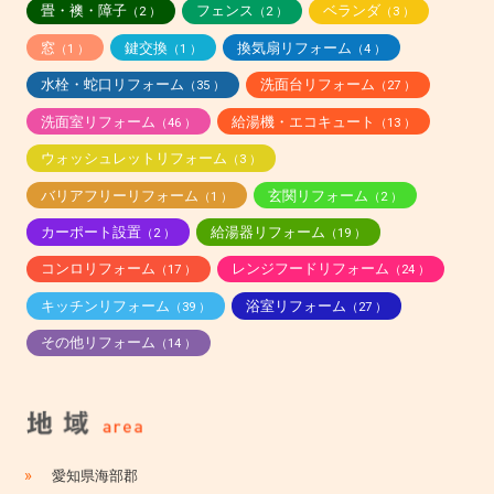
畳・襖・障子
フェンス
ベランダ
（2 ）
（2 ）
（3 ）
窓
鍵交換
換気扇リフォーム
（1 ）
（1 ）
（4 ）
水栓・蛇口リフォーム
洗面台リフォーム
（35 ）
（27 ）
洗面室リフォーム
給湯機・エコキュート
（46 ）
（13 ）
ウォッシュレットリフォーム
（3 ）
バリアフリーリフォーム
玄関リフォーム
（1 ）
（2 ）
カーポート設置
給湯器リフォーム
（2 ）
（19 ）
コンロリフォーム
レンジフードリフォーム
（17 ）
（24 ）
キッチンリフォーム
浴室リフォーム
（39 ）
（27 ）
その他リフォーム
（14 ）
»
愛知県海部郡