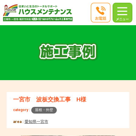
一宮市 波板交換工事 H様
category :
屋根・外壁
area :
愛知県一宮市