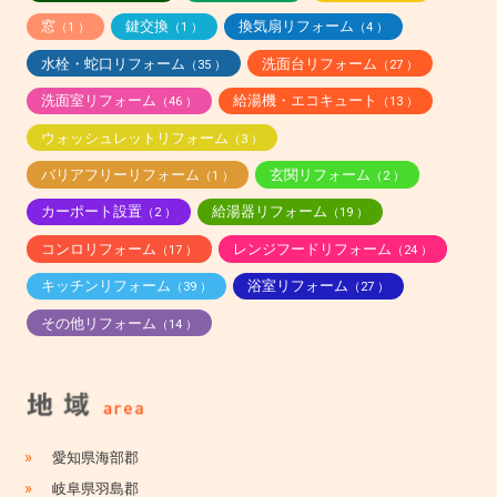
窓
鍵交換
換気扇リフォーム
（1 ）
（1 ）
（4 ）
水栓・蛇口リフォーム
洗面台リフォーム
（35 ）
（27 ）
洗面室リフォーム
給湯機・エコキュート
（46 ）
（13 ）
ウォッシュレットリフォーム
（3 ）
バリアフリーリフォーム
玄関リフォーム
（1 ）
（2 ）
カーポート設置
給湯器リフォーム
（2 ）
（19 ）
コンロリフォーム
レンジフードリフォーム
（17 ）
（24 ）
キッチンリフォーム
浴室リフォーム
（39 ）
（27 ）
その他リフォーム
（14 ）
»
愛知県海部郡
»
岐阜県羽島郡