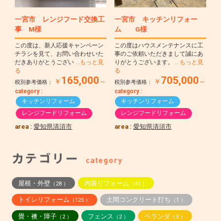
一宮市 レンジフード交換工
一宮市 キッチンリフォー
事 M様
ム G様
この度は、新人応援キャンペーン
この度はハウスメンテナンスに工
チラシを見て、お問い合わせいた
事のご依頼いただきまして誠にあ
だきありがとうござい
…もっと見
りがとうございます。
…もっと見
る
る
165,000
705,000
￥
～
￥
～
税別参考価格：
税別参考価格：
category :
category :
キッチンリフォーム
キッチンリフォーム
レンジフードリフォーム
レンジフードリフォーム
area :
愛知県清須市
area :
愛知県清須市
屋根・外壁
内装リフォーム
（28 ）
（41 ）
トイレリフォーム
土間コンクリート打ち
（125 ）
（1 ）
畳・襖・障子
フェンス
ベランダ
（2 ）
（2 ）
（3 ）