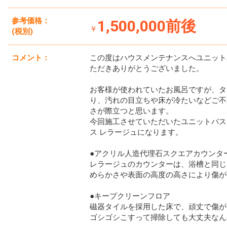
参考価格：
1,500,000前後
￥
(税別)
コメント：
この度はハウスメンテナンスへユニット
ただきありがとうございました。
お客様が使われていたお風呂ですが、タ
り、汚れの目立ちや床が冷たいなどご不
さが際立つと思います。
今回施工させていただいたユニットバス
ス レラージュになります。
●アクリル人造代理石スクエアカウンタ
レラージュのカウンターは、浴槽と同じ
めらかさや表面の高度の高さにより傷が
●キープクリーンフロア
磁器タイルを採用した床で、頑丈で傷が
ゴシゴシこすって掃除しても大丈夫なん