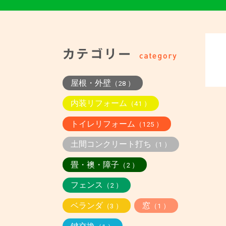
屋根・外壁
（28 ）
内装リフォーム
（41 ）
トイレリフォーム
（125 ）
土間コンクリート打ち
（1 ）
畳・襖・障子
（2 ）
フェンス
（2 ）
ベランダ
窓
（3 ）
（1 ）