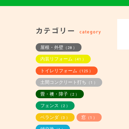
屋根・外壁
（28 ）
内装リフォーム
（41 ）
トイレリフォーム
（125 ）
土間コンクリート打ち
（1 ）
畳・襖・障子
（2 ）
フェンス
（2 ）
ベランダ
窓
（3 ）
（1 ）