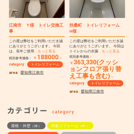
江南市 Ｙ様 トイレ交換工
扶桑町 トイレリフォーム
事
H様
この度は弊社をご利用いただき誠
この度は弊社をご利用いただき誠
にありがとうございます。 今回
にありがとうございます。 今回は
は、長年ご使用
…もっと見る
トイレからの水漏
…もっと見る
188000
税別参考価格：
￥
～
税別参考価格：
363,330(クッシ
￥
category :
トイレリフォーム
ョンフロア張り替
area :
愛知県江南市
え工事も含む)
～
category :
トイレリフォーム
area :
愛知県江南市
屋根・外壁
内装リフォーム
（28 ）
（41 ）