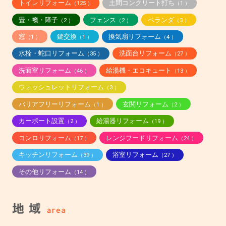
トイレリフォーム
土間コンクリート打ち
（125 ）
（1 ）
畳・襖・障子
フェンス
ベランダ
（2 ）
（2 ）
（3 ）
窓
鍵交換
換気扇リフォーム
（1 ）
（1 ）
（4 ）
水栓・蛇口リフォーム
洗面台リフォーム
（35 ）
（27 ）
洗面室リフォーム
給湯機・エコキュート
（46 ）
（13 ）
ウォッシュレットリフォーム
（3 ）
バリアフリーリフォーム
玄関リフォーム
（1 ）
（2 ）
カーポート設置
給湯器リフォーム
（2 ）
（19 ）
コンロリフォーム
レンジフードリフォーム
（17 ）
（24 ）
キッチンリフォーム
浴室リフォーム
（39 ）
（27 ）
その他リフォーム
（14 ）