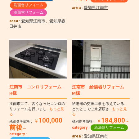
洗面台リフォーム
area :
愛知県江南市
洗面室リフォーム
area :
愛知県江南市
、
愛知県春
日井市
江南市 コンロリフォーム
江南市 給湯器リフォーム
H様
M様
江南市にて、古くなったコンロの
給湯器の交換工事を考えている、
リフォームを行いまし
…もっと見
とのとこでご来店頂き
…もっと見
る
る
100,000
184,800
￥
￥
～
税別参考価格：
税別参考価格：
前後
category :
給湯器リフォーム
～
category :
area :
愛知県江南市