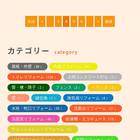
先頭
<
...
3
4
5
6
...
>
最後
屋根・外壁
内装リフォーム
（28 ）
（41 ）
トイレリフォーム
土間コンクリート打ち
（125 ）
（1 ）
畳・襖・障子
フェンス
ベランダ
（2 ）
（2 ）
（3 ）
窓
鍵交換
換気扇リフォーム
（1 ）
（1 ）
（4 ）
水栓・蛇口リフォーム
洗面台リフォーム
（35 ）
（27 ）
洗面室リフォーム
給湯機・エコキュート
（46 ）
（13 ）
ウォッシュレットリフォーム
（3 ）
バリアフリーリフォーム
玄関リフォーム