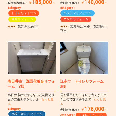
185,000
140,000
￥
～
￥
～
税別参考価格：
税別参考価格：
category :
category :
トイレリフォーム
キッチンリフォーム
内装リフォーム
コンロリフォーム
area :
愛知県江南市
area :
愛知県江南市
、
愛知県一
宮市
春日井市 洗面化粧台リフォ
江南市 トイレリフォーム
ーム Y様
S様
春日井市にて古くなった洗面化粧
長く愛用したトイレが古くなって
台の交換工事を行いま
…もっと見
きたので交換を考えて
…もっと見
る
る
176,000
category :
￥
～
税別参考価格：
水栓・蛇口リフォーム
category :
トイレリフォーム