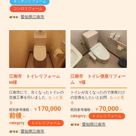
キッチンリフォーム
コンロリフォーム
area :
愛知県江南市
江南市 トイレリフォーム
江南市 トイレ便座リフォー
M様
ム Y様
江南市にて、古くなったトイレの
トイレが古くなったので便座だけ
交換工事を行いました
…もっと見
の交換をしたいとお問
…もっと見
る
る
170,000
70,000
￥
￥
～
税別参考価格：
税別参考価格：
前後
category :
トイレリフォーム
～
category :
トイレリフォーム
area :
愛知県江南市
area :
愛知県江南市