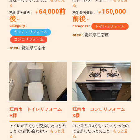
かなくなってしまった
…もっと見
ストイレを一体型トイ
…もっと見
る
る
64,000前
150,000
￥
￥
税別参考価格：
税別参考価格：
後
前後
～
～
category :
category :
トイレリフォーム
キッチンリフォーム
area :
愛知県江南市
コンロリフォーム
area :
愛知県江南市
江南市 トイレリフォーム
江南市 コンロリフォーム
H様
K様
トイレが古くなり交換したいとの
コンロの点火がしづらくなったの
ことでお問い合わせい
…もっと見
で交換したいとのこと
…もっと見
る
る