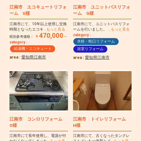
江南市 エコキュートリフォ
江南市 ユニットバスリフォ
ーム U様
ーム G様
江南市にて、10年以上使用し交換
江南市にて、ユニットバスリフォ
時期となったエコキ
…もっと見る
ームを行いました。
…もっと見る
470,000
category :
￥
～
税別参考価格：
水栓・蛇口リフォーム
category :
給湯機・エコキュート
浴室リフォーム
area :
愛知県江南市
area :
愛知県江南市
江南市 コンロリフォーム
江南市 トイレリフォーム
O様
H様
江南市にて長年使用し、電源が付
江南市にて、古くなったタンクレ